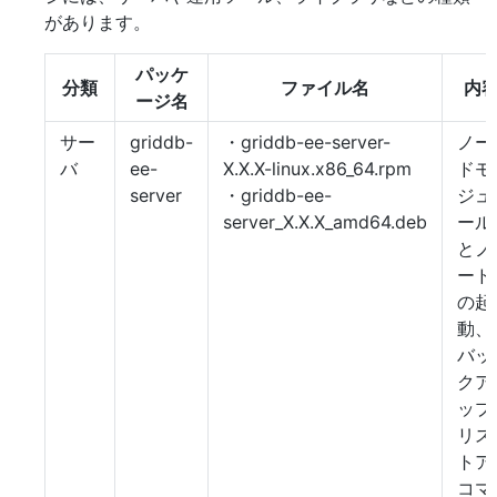
があります。
パッケ
分類
ファイル名
内
ージ名
サー
griddb-
・griddb-ee-server-
ノー
バ
ee-
X.X.X-linux.x86_64.rpm
ドモ
server
・griddb-ee-
ジュ
server_X.X.X_amd64.deb
ール
とノ
ード
の起
動、
バッ
クア
ップ
リス
トア
コマ