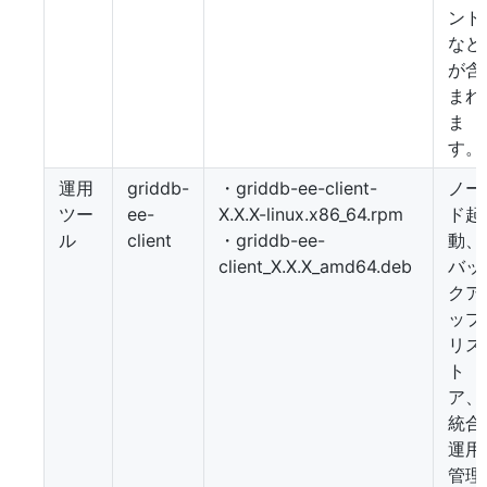
ンド
など
が含
まれ
ま
す。
運用
griddb-
・griddb-ee-client-
ノー
ツー
ee-
X.X.X-linux.x86_64.rpm
ド起
ル
client
・griddb-ee-
動、
client_X.X.X_amd64.deb
バッ
クア
ップ
リス
ト
ア、
統合
運用
管理