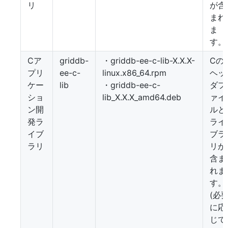
リ
が含
まれ
ま
す。
Cア
griddb-
・griddb-ee-c-lib-X.X.X-
Cの
プリ
ee-c-
linux.x86_64.rpm
ヘッ
ケー
lib
・griddb-ee-c-
ダフ
ショ
lib_X.X.X_amd64.deb
ァイ
ン開
ルと
発ラ
ライ
イブ
ブラ
ラリ
リが
含ま
れま
す。
(必
に応
じて