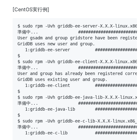
[CentOS実行例]
$ sudo rpm -Uvh griddb-ee-server-X.X.X-linux.x86_
準備中...                ##########################
User gsadm and group gridstore have been register
GridDB uses new user and group.

   1:griddb-ee-server          ##################
$

$ sudo rpm -Uvh griddb-ee-client-X.X.X-linux.x86_
準備中...                ##########################
User and group has already been registered correc
GridDB uses existing user and group.

   1:griddb-ee-client          ##################
$

$ sudo rpm -Uvh griddb-ee-java-lib-X.X.X-linux.x8
準備中...                ##########################
   1:griddb-ee-java-lib        ##################
$

$ sudo rpm -Uvh griddb-ee-c-lib-X.X.X-linux.x86_6
準備中...                ##########################