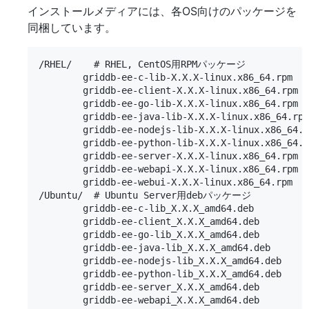
インストールメディアには、各OS向けのパッケージを
同梱しています。
/RHEL/    # RHEL, CentOS用RPMパッケージ

        griddb-ee-c-lib-X.X.X-linux.x86_64.rpm

        griddb-ee-client-X.X.X-linux.x86_64.rpm

        griddb-ee-go-lib-X.X.X-linux.x86_64.rpm

        griddb-ee-java-lib-X.X.X-linux.x86_64.rpm

        griddb-ee-nodejs-lib-X.X.X-linux.x86_64.r
        griddb-ee-python-lib-X.X.X-linux.x86_64.r
        griddb-ee-server-X.X.X-linux.x86_64.rpm

        griddb-ee-webapi-X.X.X-linux.x86_64.rpm

        griddb-ee-webui-X.X.X-linux.x86_64.rpm

/Ubuntu/  # Ubuntu Server用debパッケージ

        griddb-ee-c-lib_X.X.X_amd64.deb

        griddb-ee-client_X.X.X_amd64.deb

        griddb-ee-go-lib_X.X.X_amd64.deb

        griddb-ee-java-lib_X.X.X_amd64.deb

        griddb-ee-nodejs-lib_X.X.X_amd64.deb

        griddb-ee-python-lib_X.X.X_amd64.deb

        griddb-ee-server_X.X.X_amd64.deb

        griddb-ee-webapi_X.X.X_amd64.deb
