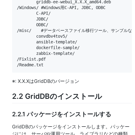
        griddb-ee-webui_X.X.X_amd64.deb

/Windows/ #Windows用C-API, JDBC, ODBC

        C-API/  

        JDBC/

        ODBC/

/misc/    #データベースファイル移行ツール、サンプルなど
        convdbv4tov5/

        ansible-template/

        dockerfile-sample/

        zabbix-template/

/Fixlist.pdf

※: X.X.XはGridDBのバージョン
2.2
GridDBのインストール
2.2.1
パッケージをインストールする
GridDBのパッケージをインストールします。パッケー
ジには、サーバや運用ツール、ライブラリなどの種類