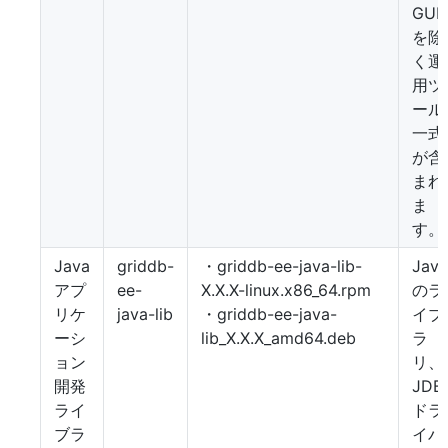
GUI
を除
く運
用ツ
ール
一式
が含
まれ
ま
す。
Java
griddb-
・griddb-ee-java-lib-
Java
アプ
ee-
X.X.X-linux.x86_64.rpm
のラ
リケ
java-lib
・griddb-ee-java-
イブ
ーシ
lib_X.X.X_amd64.deb
ラ
ョン
リ、
開発
JDB
ライ
ドラ
ブラ
イバ