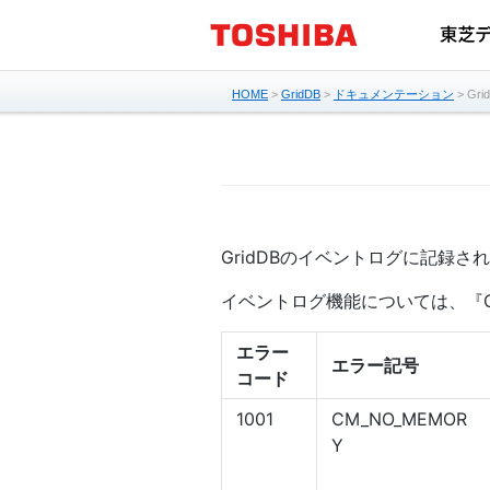
HOME
>
GridDB
>
ドキュメンテーション
> Gr
GridDBのイベントログに記録
イベントログ機能については、『Gr
エラー
エラー記号
コード
1001
CM_NO_MEMOR
Y