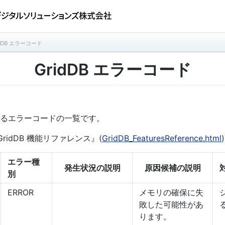
idDB エラーコード
GridDB エラーコード
されるエラーコードの一覧です。
idDB 機能リファレンス』(
GridDB_FeaturesReference.html
エラー種
発生状況の説明
原因候補の説明
別
ERROR
メモリの確保に失
敗した可能性があ
ります。